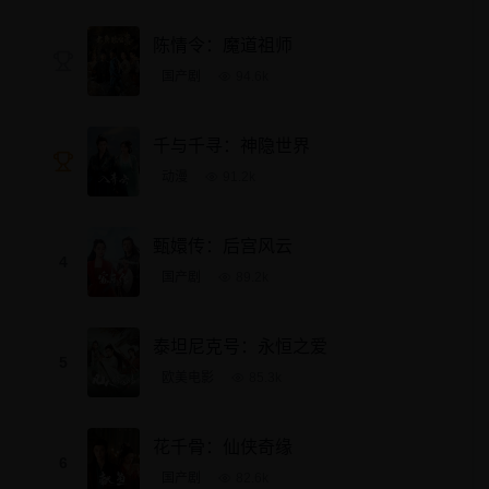
陈情令：魔道祖师
国产剧
94.6
k
千与千寻：神隐世界
动漫
91.2
k
甄嬛传：后宫风云
4
国产剧
89.2
k
泰坦尼克号：永恒之爱
5
欧美电影
85.3
k
花千骨：仙侠奇缘
6
国产剧
82.6
k