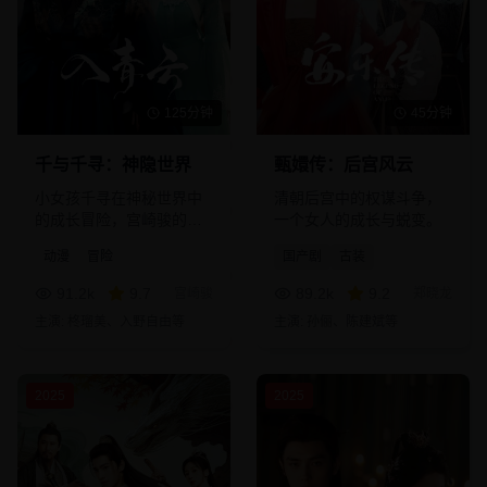
125分钟
45分钟
千与千寻：神隐世界
甄嬛传：后宫风云
小女孩千寻在神秘世界中
清朝后宫中的权谋斗争，
的成长冒险，宫崎骏的经
一个女人的成长与蜕变。
典之作。
动漫
冒险
国产剧
古装
91.2
k
9.7
89.2
k
9.2
宫崎骏
郑晓龙
主演:
柊瑠美、入野自由
等
主演:
孙俪、陈建斌
等
2025
2025