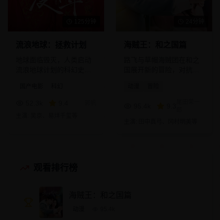
125分钟
24分钟
流浪地球：拯救计划
海贼王：和之国篇
地球面临毁灭，人类启动
路飞与草帽海贼团在和之
流浪地球计划的科幻史
国展开新的冒险，对抗四
诗。
皇凯多。
国产电影
科幻
动漫
冒险
尾田荣一
52.3
k
9.4
郭帆
95.4
k
9.3
郎
主演:
吴京、易烊千玺
等
主演:
田中真弓、冈村明美
等
观看排行榜
海贼王：和之国篇
动漫
95.4
k