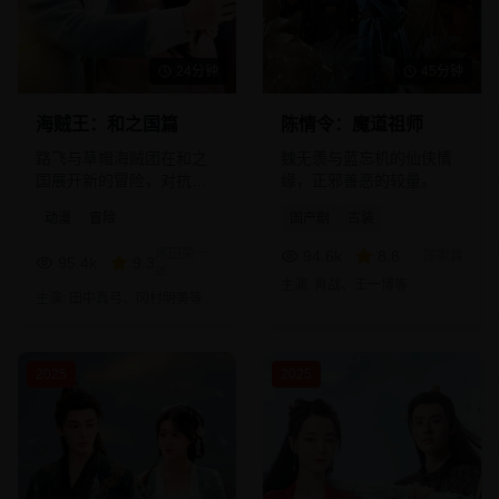
24分钟
45分钟
海贼王：和之国篇
陈情令：魔道祖师
路飞与草帽海贼团在和之
魏无羡与蓝忘机的仙侠情
国展开新的冒险，对抗四
缘，正邪善恶的较量。
皇凯多。
动漫
冒险
国产剧
古装
尾田荣一
94.6
k
8.8
陈家霖
95.4
k
9.3
郎
主演:
肖战、王一博
等
主演:
田中真弓、冈村明美
等
2025
2025