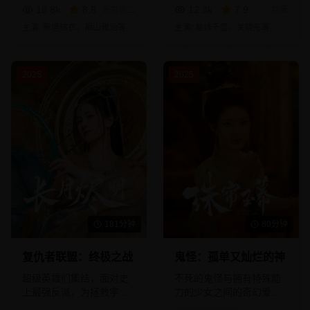
18.8
k
8.8
12.3
k
7.9
岩井俊二
赵薇
主演:
新垣结衣、福山雅治
等
主演:
易烊千玺、关晓彤
等
2025
2025
181分钟
80分钟
复仇者联盟：终极之战
鬼怪：孤单又灿烂的神
超级英雄们集结，面对史
不死的鬼怪与拥有特殊能
上最强反派，为拯救宇宙
力的少女之间的奇幻爱情
而战的终极对决。
故事。