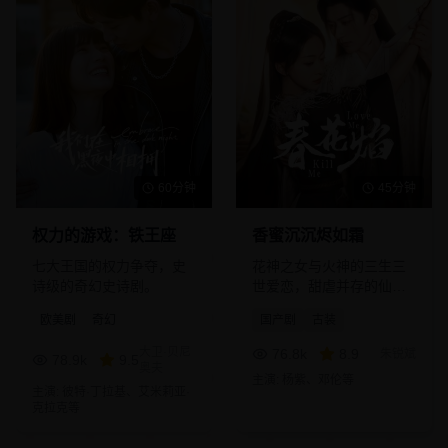
60分钟
45分钟
权力的游戏：铁王座
香蜜沉沉烬如霜
七大王国的权力争夺，史
花神之女与火神的三生三
诗级的奇幻史诗剧。
世爱恋，甜虐并存的仙侠
剧。
欧美剧
奇幻
国产剧
古装
大卫·贝尼
76.8
k
8.9
朱锐斌
78.9
k
9.5
奥夫
主演:
杨紫、邓伦
等
主演:
彼特·丁拉基、艾米莉亚·
克拉克
等