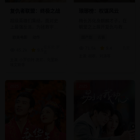
复仇者联盟：终极之战
琅琊榜：权谋风云
超级英雄们集结，面对史
梅长苏化身麒麟才子，在
上最强反派，为拯救宇宙
朝堂之上展开复仇与救
而战的终极对决。
赎。
欧美电影
动作
国产剧
古装
安东尼·罗
71.5
k
9.4
孔笙
45.2
k
9.5
素
主演:
胡歌、刘涛
等
主演:
小罗伯特·唐尼、克里斯·
埃文斯
等
2025
2025