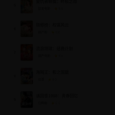
复仇者联盟：终极之战
5
欧美电影
9.5
琅琊榜：权谋风云
6
国产剧
9.4
流浪地球：拯救计划
7
国产电影
9.4
海贼王：和之国篇
8
动漫
9.3
请回答1988：青春回忆
9
日韩剧
9.3