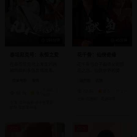
194分钟
45分钟
泰坦尼克号：永恒之爱
花千骨：仙侠奇缘
在泰坦尼克号上发生的跨
花千骨与白子画师父的禁
越阶级的永恒爱情故事。
忌之恋，仙侠世界的爱恨
情仇。
欧美电影
爱情
国产剧
古装
詹姆斯·卡
82.6
k
8.5
林玉芬
85.3
k
9.6
梅隆
主演:
赵丽颖、霍建华
等
主演:
莱昂纳多·迪卡普里奥、
凯特·温斯莱特
等
2025
2025