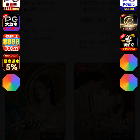
人类与巨人的最终决战，
七大王国的权力争夺，史
揭开所有谜团的史诗结
诗级的奇幻史诗剧。
局。
动漫
动作
欧美剧
奇幻
大卫·贝尼
67.8
k
9.6
荒木哲郎
78.9
k
9.5
奥夫
主演:
梶裕贵、石川由依
等
主演:
彼特·丁拉基、艾米莉亚·
克拉克
等
2025
2025
181分钟
45分钟