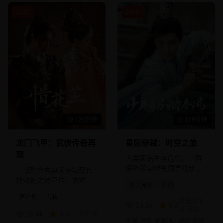
2025
2025
120分钟
169分钟
龙门飞甲：武侠传奇再
星际穿越：时空之旅
现
人类面临生存危机，一群
探险家穿越虫洞寻找新家
一部融合古典武侠与现代
园的科幻史诗。
特效的史诗巨作，讲述了
欧美电影
科幻
江湖恩怨与家国情怀的动
国产剧
古装
人故事。
克里斯托
23.1
k
9.2
弗·诺兰
15.4
k
8.5
张艺谋
主演:
马修·麦康纳、安妮·海瑟