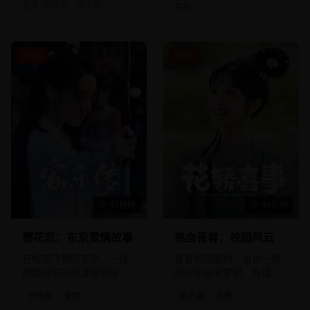
主演:
李连杰、周迅
等
薇
等
2025
2025
45分钟
40分钟
樱花恋：东京爱情故事
热血青春：校园风云
在樱花飞舞的东京，一段
青春校园题材，讲述一群
跨越时空的浪漫爱情故事
高中生追求梦想、友情与
悄然展开。
爱情的成长故事。
日韩剧
爱情
国产剧
青春