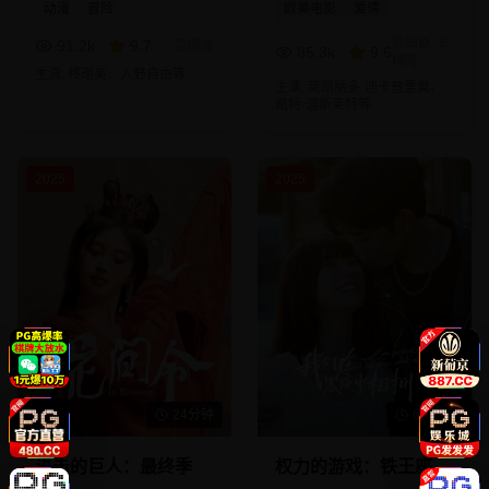
动漫
冒险
欧美电影
爱情
詹姆斯·卡
91.2
k
9.7
宫崎骏
85.3
k
9.6
梅隆
主演:
柊瑠美、入野自由
等
主演:
莱昂纳多·迪卡普里奥、
凯特·温斯莱特
等
2025
2025
24分钟
60分钟
进击的巨人：最终季
权力的游戏：铁王座