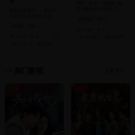
云
飙车、动作、兄弟情，速
度与激情系列的最新力
唐朝长安城内，一场关乎
作。
国运的惊天阴谋正在悄然
欧美电影
动作
展开。
国产剧
古装
19.8
k
8.3
林诣彬
28.9
k
8.7
曹盾
主演:
范·迪塞尔、道恩·强森
等
主演:
易烊千玺、雷佳音
等
热门影视
查看更多 →
2025
2025