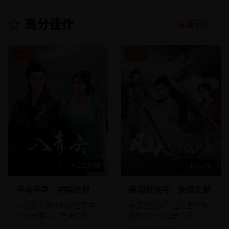
高分佳作
查看更多 →
2025
2025
125分钟
194分钟
千与千寻：神隐世界
泰坦尼克号：永恒之爱
小女孩千寻在神秘世界中
在泰坦尼克号上发生的跨
的成长冒险，宫崎骏的经
越阶级的永恒爱情故事。
典之作。