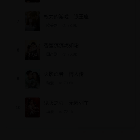
权力的游戏：铁王座
7
欧美剧
78.9
k
香蜜沉沉烬如霜
8
国产剧
76.8
k
火影忍者：博人传
9
动漫
73.8
k
鬼灭之刃：无限列车
10
动漫
72.1
k