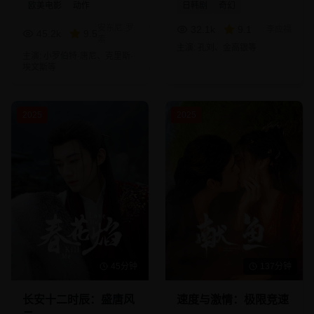
欧美电影
动作
日韩剧
奇幻
安东尼·罗
32.1
k
9.1
李应福
45.2
k
9.5
素
主演:
孔刘、金高银
等
主演:
小罗伯特·唐尼、克里斯·
埃文斯
等
2025
2025
45分钟
137分钟
长安十二时辰：盛唐风
速度与激情：极限竞速